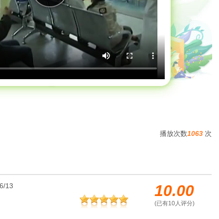
播放次数
1063
次
/13
10.00
(已有
10
人评分)